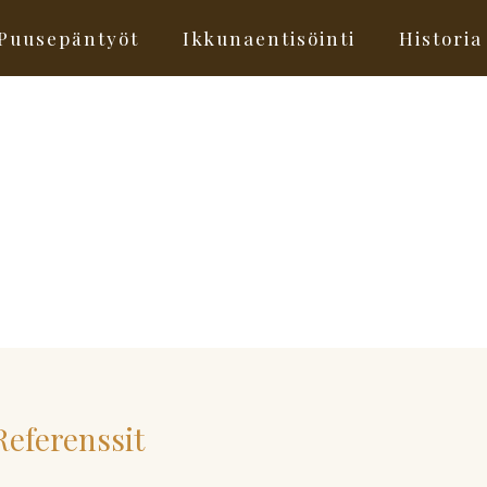
Puusepäntyöt
Ikkunaentisöinti
Historia
eferenssit